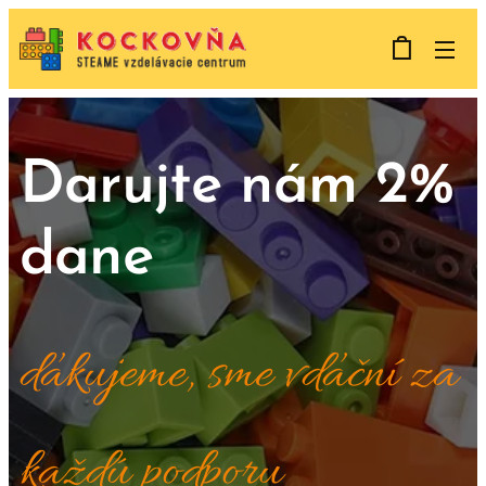
Darujte nám 2%
dane
ďakujeme, sme vďační za
každú podporu