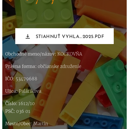
STIAHNUŤ VYHLA...2025.PDF
Obchodné meno/názov:
KOCKOVŇA
Právna forma:
občianske združenie
IČO:
53479688
Ulica:
Palárikova
Číslo:
1612/10
PSČ:
036 01
Mesto/Obec:
Martin