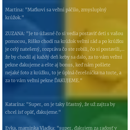
Martina: "Maťkovi sa veľmi páčilo, zmysluplný
krúžok."
ZUZANA: "Je to úžasné čo si vedia postaviť deti s vašou
pomocou, Riško chodí na krúžok veľmi rád a po krúžku
je celý natešený, rozpráva čo ste robili, čo si postavili,...
že by chodil aj každý deň keby sa dalo, za to vám veľmi
pekne ďakujeme a ešte aj bonus, keď nám pošlete
nejaké foto z krúžku, to je úplná čerešnička na torte, a
za to vám veľmi pekne ĎAKUJEME."
Katarína: "Super, on je taky šťastný, že už zajtra by
chcel ísť opäť, ďakujeme."
Evka, maminka Vladka: "super, ďakujem za radosť v