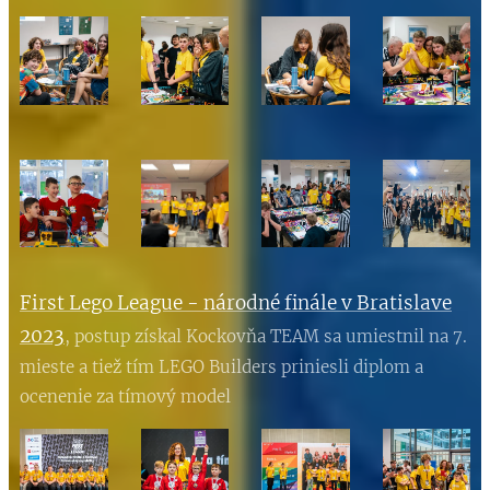
First Lego League - národné finále v Bratislave
2023
, postup získal Kockovňa TEAM sa umiestnil na 7.
mieste a tiež tím LEGO Builders priniesli diplom a
ocenenie za tímový model