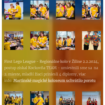
First Lego League - Regionálne kolo v Žiline 2.2.2024
,
postup získal Kockovňa TEAM - umiestnili sme sa na
2. mieste, mladší žiaci priniesli 4 diplomy, viac
info:
Martinské magické koloseum uchvátilo porotu