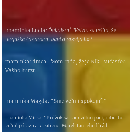
maminka Lucia:
Ďakujem! "Veľmi sa teším, že
jerguška čas s vami baví a rozvíja ho."
maminka Timea: "Som rada, že je Niki súčasťou
Vášho kurzu."
maminka Magda: "Sme veľmi spokojní!"
maminka Mirka: "Krúžok sa nám veľmi páči, robíš ho
veľmi pútavo a kreatívne, Marek tam chodí rád."