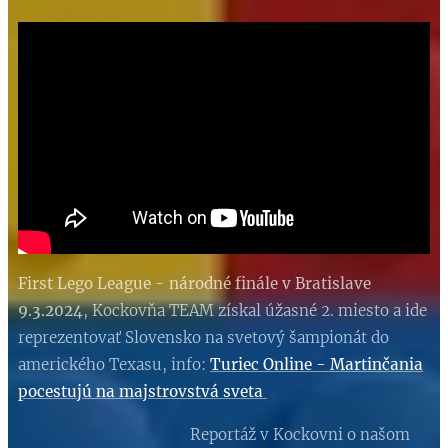
First Lego League - národné finále v Bratislave
9.3.202
4
, Kockovňa TEAM získal úžasné 2. miesto a ide
reprezentovať Slovensko na svetový šampionát do
amerického Texasu, info:
Turiec Online - Martinčania
pocestujú na majstrovstvá sveta
Reportáž v Kockovni o našom