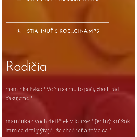
STIAHNUŤ 5 KOC...GINA.MP3
Rodičia
maminka Evka: "Veľmi sa mu to páči, chodí rád,
ďakujeme!"
maminka dvoch detičiek v kurze: "Jediný krúžok
kam sa deti pýtajú, že chcú ísť a tešia sa!"