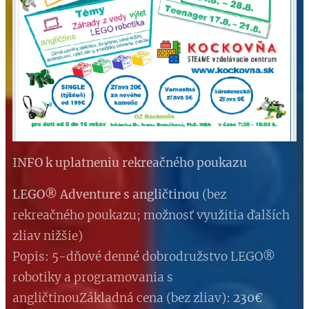
INFO k uplatneniu rekreačného poukazu
LEGO® Adventure s angličtinou
(bez
rekreačného poukazu; možnosť využitia ďalších
zliav nižšie)
Popis: 5-dňové denné dobrodružstvo LEGO®
robotiky a programovania s
angličtinouZákladná cena (bez zliav):
230
€