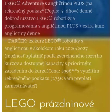
LEGO® Adventure s angličtinou PLUS
(na
rekreačný poukaz*)Popis: 5-dňové denné
dobrodružstvo LEGO® robotiky a
programovania s angličtinou PLUS + extra kurz
angličtiny denne
+ DARČEK: 2x kurz LEGO® robotiky s
angličtinou v školskom roku 2026/2027
(možnosť uplatniť podľa zverejneného rozvrhu
kurzov a dostupnej kapacity s prioritným
zaradením do kurzu)Cena:
599€*
*s využitím
rekreačného poukazu (275€ Vám preplatí
zamestnávateľ)
LEGO prázdninové