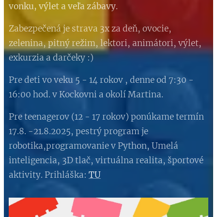
vonku, výlet a veľa zábavy
.
Zabezpečená je strava 3x za deň, ovocie,
zelenina, pitný režim, lektori, animátori, výlet,
exkurzia a darčeky :)
Pre deti vo veku 5 - 14 rokov , denne od 7:30 -
16:00 hod. v Kockovni a okolí Martina.
Pre teenagerov (12 - 17 rokov) ponúkame termín
17.8. -21.8.2025, pestrý program je
robotika,programovanie v Python, Umelá
inteligencia, 3D tlač, virtuálna realita, športové
aktivity. Prihláška:
TU